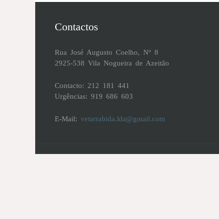
Contactos
Rua José Augusto Coelho, Nº 8
2925-538 Vila Nogueira de Azeitão
Contacto: 212 181 441
Urgências: 919 686 603
E-Mail:
vetarrabida.lda@gmail.com