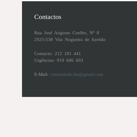
Contactos
Rua José Augusto Coelho, Nº 8
2925-538 Vila Nogueira de Azeitão
Contacto: 212 181 441
Urgências: 919 686 603
E-Mail:
vetarrabida.lda@gmail.com